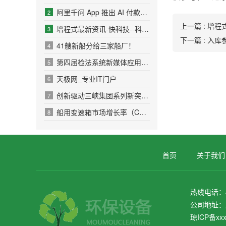
阿里千问 App 推出 AI 付款支付宝回应称需以面容、指纹
2
上一篇 : 增
增程式最新资讯-快科技--科技改变未来
3
下一篇 : 入
41艘新船分给三家船厂！
4
第四届检法系统新媒体应用案例推荐活动_光明网
5
天极网_专业IT门户
6
创新驱动三峡集团系列新突破！
7
船用变速箱市场增长率（CAGR）为28%：投资方向的启示
8
首页
关于我们
热线电话：40
公司地址：
琼ICP备xxx