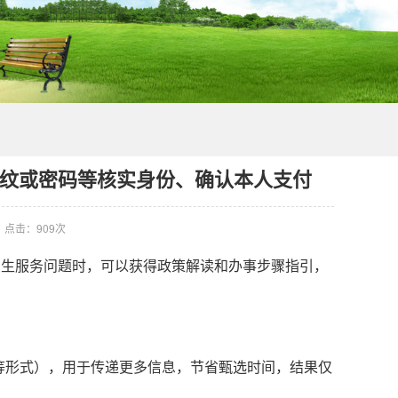
、指纹或密码等核实身份、确认本人支付
点击：
909次
民生服务问题时，可以获得政策解读和办事步骤指引，
形式），用于传递更多信息，节省甄选时间，结果仅