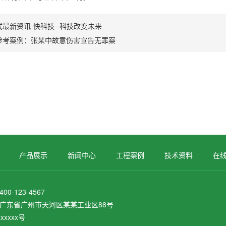
程式最新资讯-快科技--科技改变未来
库参考案例：张某中故意伤害宣告无罪案
产品展示
新闻中心
工程案例
技术资料
在
0-123-4567
广东省广州市天河区某某工业区88号
xxxxx号