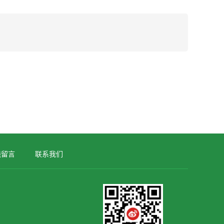
线留言
联系我们