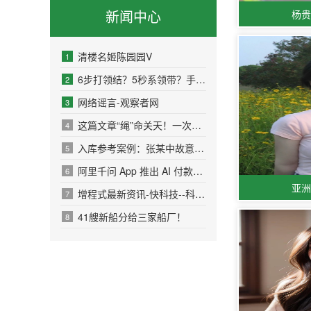
新闻中心
杨
清楼名姬陈园园V
1
6步打领结？5秒系领带？手残星人也能轻松学会
2
网络谣言-观察者网
3
这篇文章“绳”命关天！一次认识5种“救命绳结”→
4
入库参考案例：张某中故意伤害宣告无罪案
5
阿里千问 App 推出 AI 付款支付宝回应称需以面容、指纹
6
亚
增程式最新资讯-快科技--科技改变未来
7
41艘新船分给三家船厂！
8