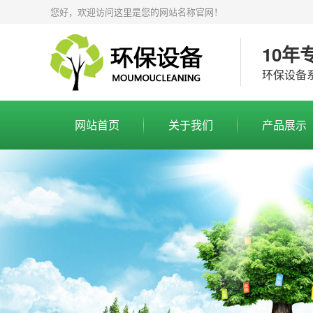
您好，欢迎访问这里是您的网站名称官网！
10年
环保设备
网站首页
关于我们
产品展示