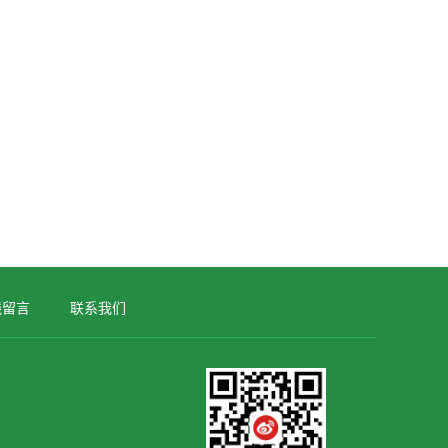
线留言
联系我们