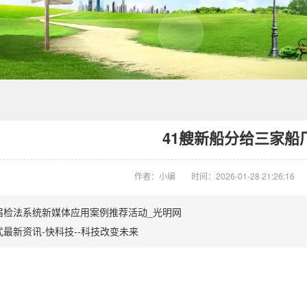
41艘新船分给三家船
作者：小编
时间：2026-01-28 21:26:16
四届检法系统新媒体应用案例推荐活动_光明网
程式最新资讯-快科技--科技改变未来