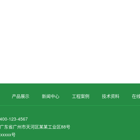
产品展示
新闻中心
工程案例
技术资料
在
0-123-4567
广东省广州市天河区某某工业区88号
xxxxx号