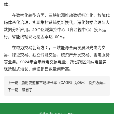
体。
在数智化转型方面，三峡能源推动数据标准化、故障代
码体系化治理，实现集控系统更新换代，深化数据治理与大
数据分析应用。20个区域集控中心（含监视中心）投入运
行，智能终端现场覆盖率达100%。
在电力交易创新方面，三峡能源全面发展风光电力交
易、绿证交易、独立储能交易、碳资产开发交易、售电服务
等业务。2024年全年绿电交易电量、跨省跨区消纳电量实
现跨越式增长，绿证销售数量创新高。
上一篇 : 船用变速箱市场增长率（CAGR）为28%：投资方向的启示
下一篇：没有了
热线电话：400-123-4567