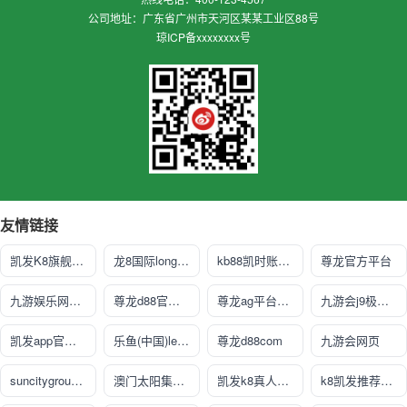
公司地址：广东省广州市天河区某某工业区88号
琼ICP备xxxxxxxx号
友情链接
凯发K8旗舰厅App下载
龙8国际long88官方网站
kb88凯时账号注册
尊龙官方平台
九游娱乐网页登录
尊龙d88官方首页
尊龙ag平台官网旗舰
九游会j9极速线路
凯发app官网登录入口
乐鱼(中国)leyu·官方网站
尊龙d88com
九游会网页
suncitygroup太阳集团官方网站
澳门太阳集团城网址9661
凯发k8真人娱乐网
k8凯发推荐娱乐真人