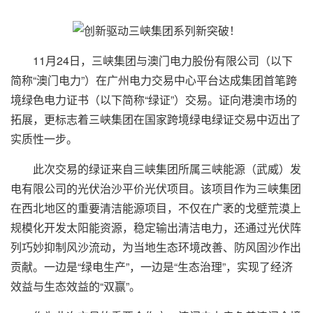
11月24日，三峡集团与澳门电力股份有限公司（以下
简称“澳门电力”）在广州电力交易中心平台达成集团首笔跨
境绿色电力证书（以下简称“绿证”）交易。证向港澳市场的
拓展，更标志着三峡集团在国家跨境绿电绿证交易中迈出了
实质性一步。
此次交易的绿证来自三峡集团所属三峡能源（武威）发
电有限公司的光伏治沙平价光伏项目。该项目作为三峡集团
在西北地区的重要清洁能源项目，不仅在广袤的戈壁荒漠上
规模化开发太阳能资源，稳定输出清洁电力，还通过光伏阵
列巧妙抑制风沙流动，为当地生态环境改善、防风固沙作出
贡献。一边是“绿电生产”，一边是“生态治理”，实现了经济
效益与生态效益的“双赢”。