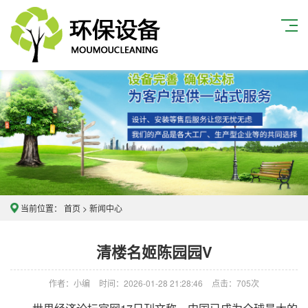
当前位置：
首页
>
新闻中心
清楼名姬陈园园V
作者：小编
时间：2026-01-28 21:28:46
点击：
705次