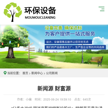
当前位置：
首页
>
新闻中心
>
公司新闻
新闻源 财富源
作者：小编
时间：2025-06-24 19:59:10
点击：
645次