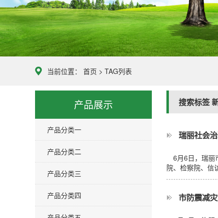
当前位置：
首页
> TAG列表
搜索标签
产品展示
产品分类一
瑞丽社会治
产品分类二
6月6日，瑞丽
院、检察院、信
产品分类三
产品分类四
市防震减灾
产品分类五