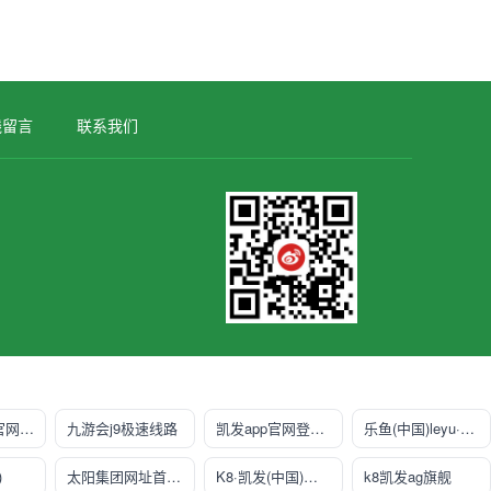
线留言
联系我们
尊龙ag平台官网旗舰
九游会j9极速线路
凯发app官网登录入口
乐鱼(中国)leyu·官方网站
)
太阳集团网址首页登录入口官网下载
K8·凯发(中国)天生赢家·一触即发
k8凯发ag旗舰