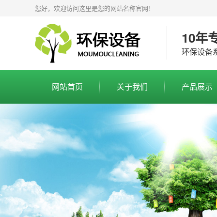
您好，欢迎访问这里是您的网站名称官网！
10年
环保设备
网站首页
关于我们
产品展示