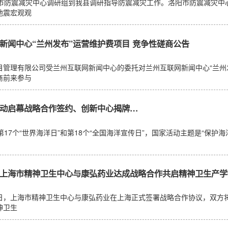
市防震减灾中心调研组到我县调研指导防震减灾工作。洛阳市防震减灾
地震宏观观
新闻中心“兰州发布”运营维护费项目 竞争性磋商公告
管理有限公司受兰州互联网新闻中心的委托对兰州互联网新闻中心“兰州
商前来参与
动启幕战略合作签约、创新中心揭牌…
17个“世界海洋日”和第18个“全国海洋宣传日”，国家活动主题是“保护
闻 上海市精神卫生中心与康弘药业达成战略合作共启精神卫生产
14日，上海市精神卫生中心与康弘药业在上海正式签署战略合作协议，双
神卫生